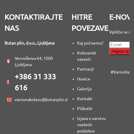
KONTAKTIRAJTE
HITRE
E-NOV
NAS
POVEZAVE
Vpišite se na
Butan plin, d.o.o., Ljubljana
Kaj počnemo?
Kolesarski
Verovškova 64, 1000
nasveti
Ljubljana
Partnerji
#VarnoNaKo
+386 31 333
Novice
616
Galerija
Kontakt
varnonakolesu@butanplin.si
Piškotki
Izjava o varstvu
osebnih
podatkov