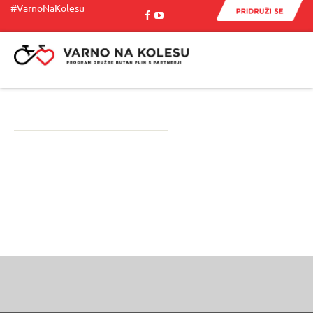
#VarnoNaKolesu
Menu