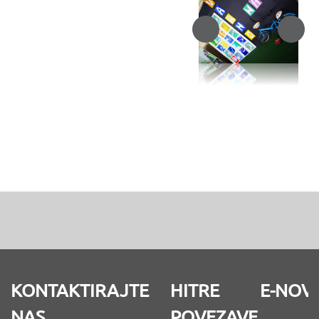
KONTAKTIRAJTE
HITRE
E-NOV
NAS
POVEZAVE