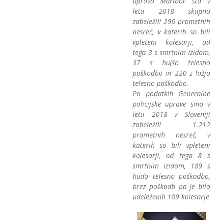
uprava Maribor sta v
letu 2018 skupno
zabeležili 296 prometnih
nesreč, v katerih so bili
vpleteni kolesarji, od
tega 3 s smrtnim izidom,
37 s hujšo telesno
poškodbo in 220 z lažjo
telesno poškodbo.
Po podatkih Generalne
policijske uprave smo v
letu 2018 v Sloveniji
zabeležili 1.212
prometnih nesreč, v
katerih so bili vpleteni
kolesarji, od tega 8 s
smrtnim izidom, 189 s
hudo telesno poškodbo,
brez poškodb pa je bilo
udeleženih 189 kolesarje