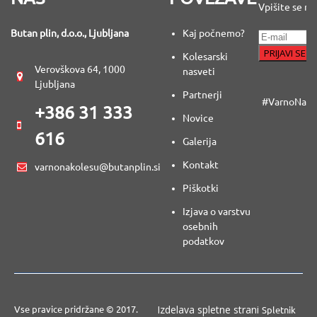
Vpišite se na
Butan plin, d.o.o., Ljubljana
Kaj počnemo?
Kolesarski
Verovškova 64, 1000
nasveti
Ljubljana
Partnerji
#VarnoNaKo
+386 31 333
Novice
616
Galerija
Kontakt
varnonakolesu@butanplin.si
Piškotki
Izjava o varstvu
osebnih
podatkov
Izdelava spletne strani
Vse pravice pridržane © 2017.
Spletnik