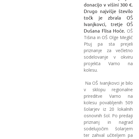
donacijo v višini 300 €.
Drugo najvišje število
točk je zbrala OŠ
Ivanjkovci, tretje OŠ
OŠ
Dušana Flisa Hoče.
Tišina in OŠ Olge Meglič
Ptuj pa sta prejeli
priznanje za večletno
sodelovanje v okviru
projekta Varno na
kolesu.
Na OŠ Ivanjkovci je bilo
v sklopu regionalne
prireditve Varno na
kolesu povabljenih 509
šolarjev iz 20 lokalnih
osnovnih šol. Po predaji
priznanj in nagrad
sodelujočim šolarjem
ter zahval učiteljem pa