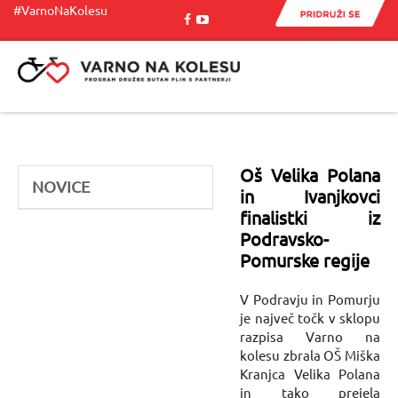
#VarnoNaKolesu
Menu
Oš Velika Polana
NOVICE
in Ivanjkovci
finalistki iz
Podravsko-
Pomurske regije
V Podravju in Pomurju
je največ točk v sklopu
razpisa Varno na
kolesu zbrala OŠ Miška
Kranjca Velika Polana
in tako prejela