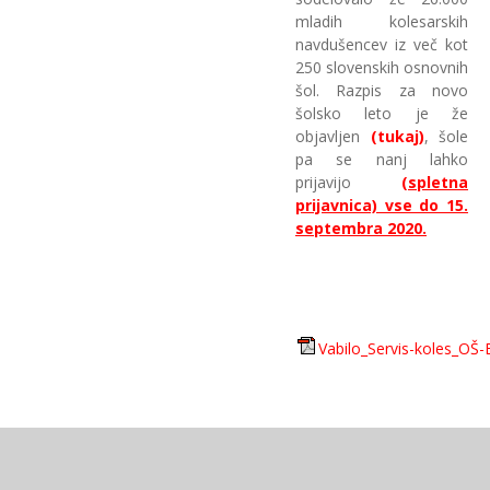
mladih kolesarskih
navdušencev iz več kot
250 slovenskih osnovnih
šol. Razpis za novo
šolsko leto je že
objavljen
(tukaj)
, šole
pa se nanj lahko
prijavijo
(spletna
prijavnica) vse do 15.
septembra 2020.
Vabilo_Servis-koles_OŠ-B