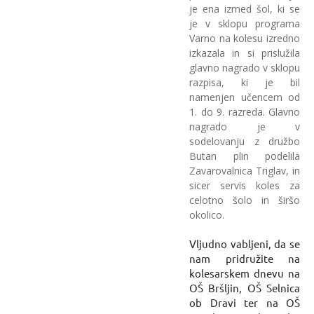
je ena izmed šol, ki se
je v sklopu programa
Varno na kolesu izredno
izkazala in si prislužila
glavno nagrado v sklopu
razpisa, ki je bil
namenjen učencem od
1. do 9. razreda. Glavno
nagrado je v
sodelovanju z družbo
Butan plin podelila
Zavarovalnica Triglav, in
sicer servis koles za
celotno šolo in širšo
okolico.
Vljudno vabljeni, da se
nam pridružite na
kolesarskem dnevu na
OŠ Bršljin, OŠ Selnica
ob Dravi ter na OŠ