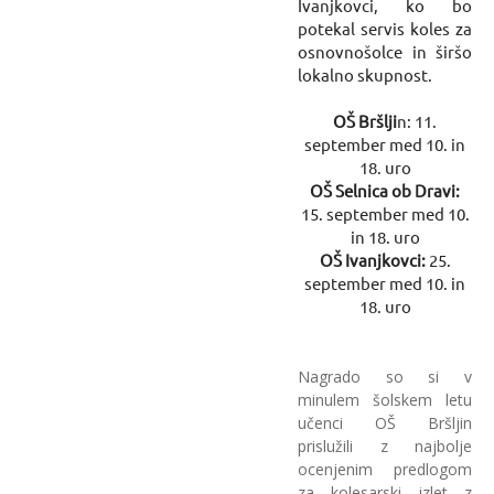
Ivanjkovci, ko bo
potekal servis koles za
osnovnošolce in širšo
lokalno skupnost.
OŠ Bršlji
n: 11.
september med 10. in
18. uro
OŠ Selnica ob Dravi:
15. september med 10.
in 18. uro
OŠ Ivanjkovci:
25.
september med 10. in
18. uro
Nagrado so si v
minulem šolskem letu
učenci OŠ Bršljin
prislužili z najbolje
ocenjenim predlogom
za kolesarski izlet z