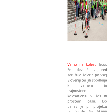
Varno na kolesu
letos
že devetič zapored
združuje šolarje po vsej
Sloveniji ter jih spodbuja
k varnem in
trajnostnem
kolesarjenju v šoli in
prostem času. Do
danes je pri projektu
sodelovalo že 26.000