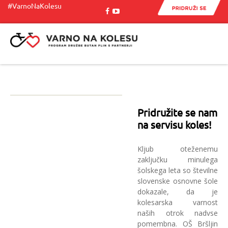
#VarnoNaKolesu
Menu
Pridružite se nam
na servisu koles!
Kljub oteženemu
zaključku minulega
šolskega leta so številne
slovenske osnovne šole
dokazale, da je
kolesarska varnost
naših otrok nadvse
pomembna. OŠ Bršljin