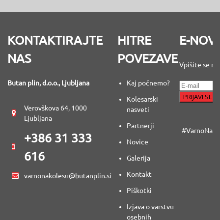
KONTAKTIRAJTE
HITRE
E-NOV
NAS
POVEZAVE
Vpišite se na
Butan plin, d.o.o., Ljubljana
Kaj počnemo?
Kolesarski
Verovškova 64, 1000
nasveti
Ljubljana
Partnerji
#VarnoNaKo
+386 31 333
Novice
616
Galerija
Kontakt
varnonakolesu@butanplin.si
Piškotki
Izjava o varstvu
osebnih