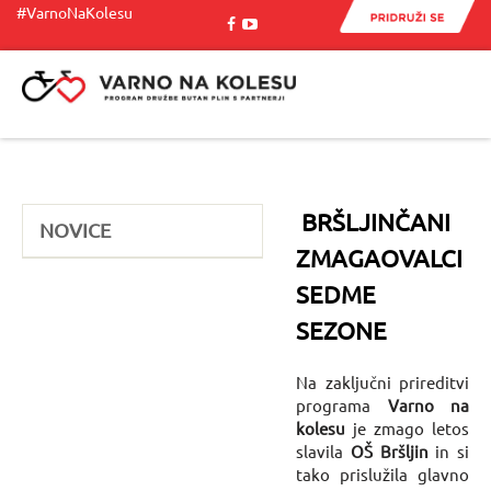
#VarnoNaKolesu
Menu
BRŠLJINČANI
NOVICE
ZMAGAOVALCI
SEDME
SEZONE
Na zaključni prireditvi
programa
Varno na
kolesu
je zmago letos
slavila
OŠ Bršljin
in si
tako prislužila glavno