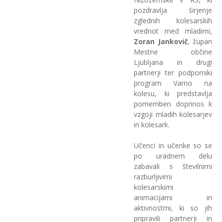
pozdravlja širjenje
zglednih kolesarskih
vrednot med mladimi,
Zoran Jankovič
, župan
Mestne občine
Ljubljana in drugi
partnerji ter podporniki
program Varno na
kolesu, ki predstavlja
pomemben doprinos k
vzgoji mladih kolesarjev
in kolesark.
Učenci in učenke so se
po uradnem delu
zabavali s številnimi
razburljivimi
kolesarskimi
animacijami in
aktivnostmi, ki so jih
pripravili partnerji in