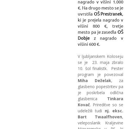
nagrado v višini 1.000
€. Na drugo mesto se je
uvrstila
OŠ Prestranek
,
ki je prejela nagrado v
višini 800 €, tretje
mesto pa je zasedla
OŠ
Dobje
z nagrado v
višini 600 €.
V ljubljanskem Koloseju
se je 23. maja zbralo
10. šol finalistk. Pester
program je povezoval
Miha Deželak
, za
glasbeno popestritev pa
je poskrbela odlična
glasbenica
Tinkara
Kovač
. Prireditve so se
udeležili tudi
nj. eksc.
Bart Twaalfhoven
,
veleposlanik Kraljevine
Nizozemske v RS, ki