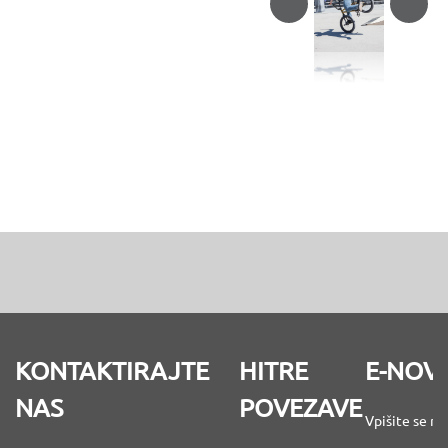
KONTAKTIRAJTE
HITRE
E-NOV
NAS
POVEZAVE
Vpišite se na