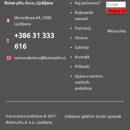
Butan plin, d.o.o., Ljubljana
Kaj počnemo?
Kolesarski
Verovškova 64, 1000
nasveti
Ljubljana
Partnerji
#VarnoNaKo
+386 31 333
Novice
616
Galerija
Kontakt
varnonakolesu@butanplin.si
Piškotki
Izjava o varstvu
osebnih
podatkov
Izdelava spletne strani
Vse pravice pridržane © 2017.
Spletnik
Butan plin, d. o.o., Ljubljana